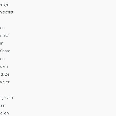
eisje,
n schiet
een
iet.’
 in
f haar
een
’s en
od. Ze
als er
isje van
haar
rollen