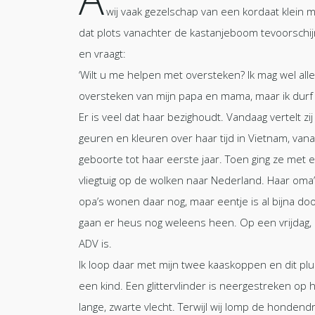
wij vaak gezelschap van een kordaat klein m
dat plots vanachter de kastanjeboom tevoorschij
en vraagt:
‘Wilt u me helpen met oversteken? Ik mag wel all
oversteken van mijn papa en mama, maar ik durf n
Er is veel dat haar bezighoudt. Vandaag vertelt zij
geuren en kleuren over haar tijd in Vietnam, vana
geboorte tot haar eerste jaar. Toen ging ze met 
vliegtuig op de wolken naar Nederland. Haar oma
opa’s wonen daar nog, maar eentje is al bijna do
gaan er heus nog weleens heen. Op een vrijdag, 
ADV is.
Ik loop daar met mijn twee kaaskoppen en dit plu
een kind. Een glittervlinder is neergestreken op 
lange, zwarte vlecht. Terwijl wij lomp de hondend