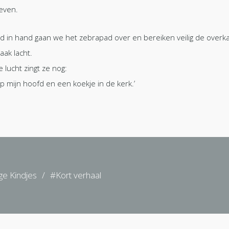
weven.
d in hand gaan we het zebrapad over en bereiken veilig de overka
aak lacht.
le lucht zingt ze nog:
r op mijn hoofd en een koekje in de kerk.’
ige Kindjes
/
#Kort verhaal